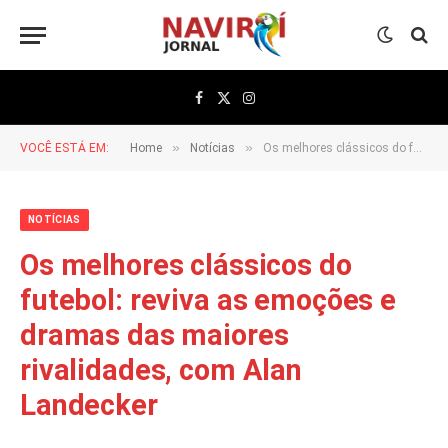
Facebook
X
Instagram
(Twitter)
»
»
VOCÊ ESTÁ EM:
Home
Notícias
Os melhores clássicos do futebol: reviva as emoções e dramas das maiores rivalidades, com Alan Landecker
NOTÍCIAS
Os melhores clássicos do
futebol: reviva as emoções e
dramas das maiores
rivalidades, com Alan
Landecker