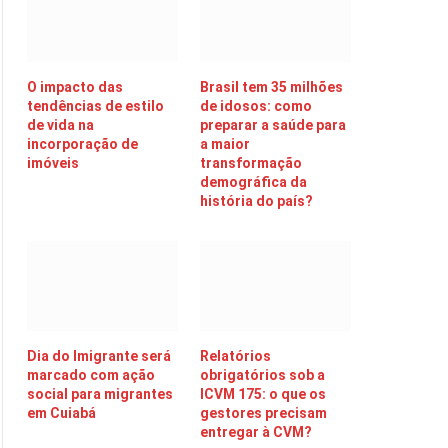
O impacto das
Brasil tem 35 milhões
tendências de estilo
de idosos: como
de vida na
preparar a saúde para
incorporação de
a maior
imóveis
transformação
demográfica da
história do país?
Dia do Imigrante será
Relatórios
marcado com ação
obrigatórios sob a
social para migrantes
ICVM 175: o que os
em Cuiabá
gestores precisam
entregar à CVM?