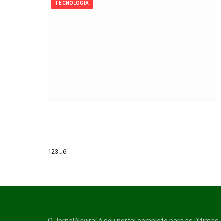
TECNOLOGIA
Next
1
2
3
…
6
O Jornal Naviraí é seu portal completo para as últimas