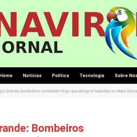
Home
Notícias
Política
Tecnologia
Sobre Nó
po Grande: Bombeiros combatem fogo que atinge 4 fazendas no Mato Gross
rande: Bombeiros