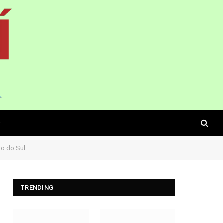
s
o do Sul
TRENDING