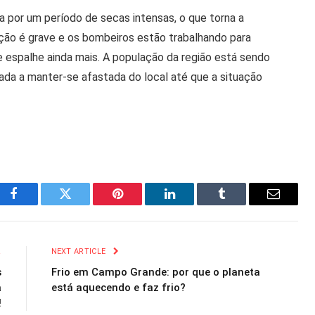
 por um período de secas intensas, o que torna a
ação é grave e os bombeiros estão trabalhando para
e espalhe ainda mais. A população da região está sendo
tada a manter-se afastada do local até que a situação
Facebook
Twitter
Pinterest
LinkedIn
Tumblr
Email
R
NEXT ARTICLE
s
Frio em Campo Grande: por que o planeta
a
está aquecendo e faz frio?
!