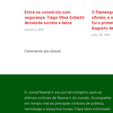
Entre no consórcio com
O Flamengo
segurança: Tiago Oliva Schietti
oficiais, e
desvenda sorteio e lance
foi o prime
Augusto de
agosto 5, 2026
julho 30, 2026
Comments are closed.
O Jornal Naviraí é seu portal completo para as
últimas notícias de Naviraí e do mundo. Acompanhe
em tempo real as principais notícias de política,
tecnologia e assuntos locais. Fique bem informado