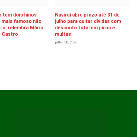
 tem dois hinos
Naviraí abre prazo até 31 de
 o mais famoso não
julho para quitar dívidas com
iro, relembra Mário
desconto total em juros e
 Castro
multas
julho 30, 2026