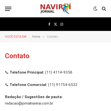
Facebook
X
Instagram
(Twitter)
»
VOCÊ ESTÁ EM:
Home
Contato
Contato
📞
Telefone Principal:
(11) 4114-9358
📞
Telefone Comercial:
(11) 91754-6532
Redação / Sugestões de pauta:
redacao@j
ornalnavirai.com.br