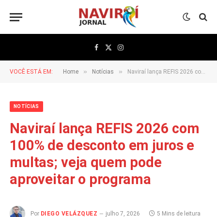
Facebook
X
Instagram
(Twitter)
»
»
VOCÊ ESTÁ EM:
Home
Notícias
Naviraí lança REFIS 2026 com 100% de desconto em juros e multas; veja quem pode aproveitar o programa
NOTÍCIAS
Naviraí lança REFIS 2026 com
100% de desconto em juros e
multas; veja quem pode
aproveitar o programa
Por
DIEGO VELÁZQUEZ
julho 7, 2026
5 Mins de leitura