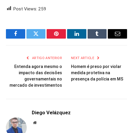
Post Views:
259
Facebook
Twitter
Pinterest
LinkedIn
Tumblr
Email
ARTIGO ANTERIOR
NEXT ARTICLE
Entenda agora mesmo o
Homem é preso por violar
impacto das decisões
medida protetiva na
governamentais no
presença da polícia em MS
mercado de investimentos
Diego Velázquez
Website