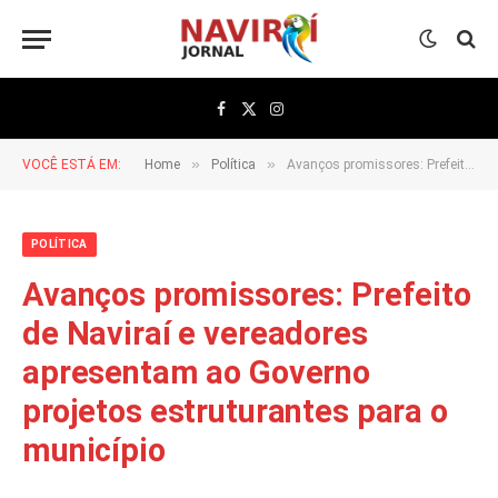
Facebook
X
Instagram
(Twitter)
»
»
VOCÊ ESTÁ EM:
Home
Política
Avanços promissores: Prefeito de Naviraí e vereadores apresentam ao Governo projetos estruturantes para o município
POLÍTICA
Avanços promissores: Prefeito
de Naviraí e vereadores
apresentam ao Governo
projetos estruturantes para o
município