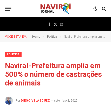
Facebook
X
Instagram
(Twitter)
»
»
VOCÊ ESTÁ EM:
Home
Política
Naviraí-Prefeitura amplia em 500% o número de castrações de animais
POLÍTICA
Naviraí-Prefeitura amplia em
500% o número de castrações
de animais
Por
DIEGO VELÁZQUEZ
setembro 2, 2025