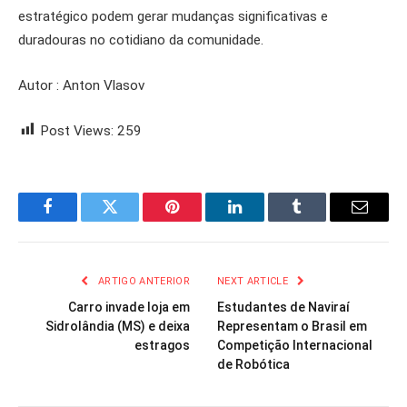
estratégico podem gerar mudanças significativas e
duradouras no cotidiano da comunidade.
Autor : Anton Vlasov
Post Views:
259
Facebook
Twitter
Pinterest
LinkedIn
Tumblr
Email
ARTIGO ANTERIOR
NEXT ARTICLE
Carro invade loja em
Estudantes de Naviraí
Sidrolândia (MS) e deixa
Representam o Brasil em
estragos
Competição Internacional
de Robótica