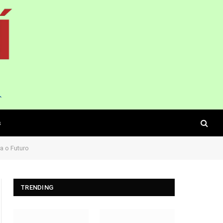
s
a o Futuro
TRENDING