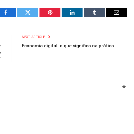
Facebook
Twitter
Pinterest
LinkedIn
Tumblr
Email
R
NEXT ARTICLE
e
Economia digital: o que significa na prática
e
í
Webs