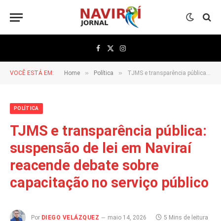
Facebook
X
Instagram
(Twitter)
»
»
VOCÊ ESTÁ EM:
Home
Política
TJMS e transparência pública: suspensão de lei em Naviraí reacende debate sobre capacitação no serviço público
POLÍTICA
TJMS e transparência pública:
suspensão de lei em Naviraí
reacende debate sobre
capacitação no serviço público
Por
DIEGO VELÁZQUEZ
maio 14, 2026
5 Mins de leitura