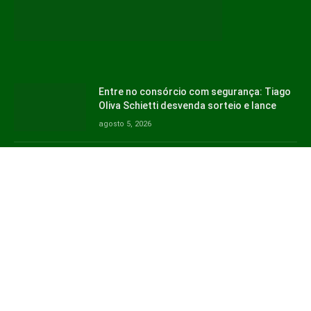
Entre no consórcio com segurança: Tiago
Oliva Schietti desvenda sorteio e lance
agosto 5, 2026
O Flamengo tem dois hinos oficiais, e o
mais famoso não foi o primeiro, relembra
Mário Augusto de Castro
julho 30, 2026
Copyright © 2026. Jornal Naviraí -
contato@jornalnavirai.com.br
- tel.
(11)91754-6532