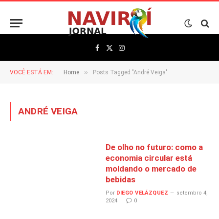
Facebook
X
Instagram
(Twitter)
»
VOCÊ ESTÁ EM:
Home
Posts Tagged "André Veiga"
ANDRÉ VEIGA
De olho no futuro: como a
economia circular está
moldando o mercado de
bebidas
Por
DIEGO VELÁZQUEZ
setembro 4,
2024
0