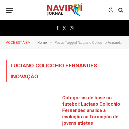
Facebook
X
Instagram
(Twitter)
»
VOCÊ ESTÁ EM:
Home
Posts Tagged "Luciano Colicchio Fernandes inovação"
LUCIANO COLICCHIO FERNANDES
INOVAÇÃO
Categorias de base no
futebol: Luciano Colicchio
Fernandes analisa a
evolução na formação de
jovens atletas