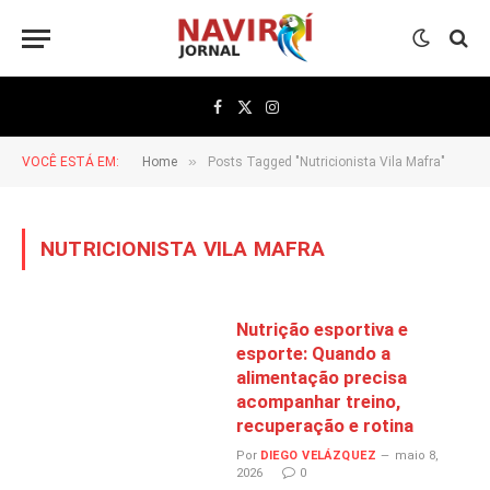
Facebook
X
Instagram
(Twitter)
»
VOCÊ ESTÁ EM:
Home
Posts Tagged "Nutricionista Vila Mafra"
NUTRICIONISTA VILA MAFRA
Nutrição esportiva e
esporte: Quando a
alimentação precisa
acompanhar treino,
recuperação e rotina
Por
DIEGO VELÁZQUEZ
maio 8,
2026
0