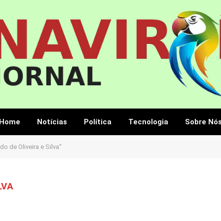
Home
Notícias
Política
Tecnologia
Sobre Nó
o de Oliveira e Silva"
LVA