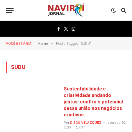
Facebook
X
Instagram
(Twitter)
»
VOCÊ ESTÁ EM:
Home
Posts Tagged "SUDU"
SUDU
Sustentabilidade e
criatividade andando
juntas: confira o potencial
dessa união nos negócios
criativos
Por
DIEGO VELÁZQUEZ
fevereiro 20,
2025
0