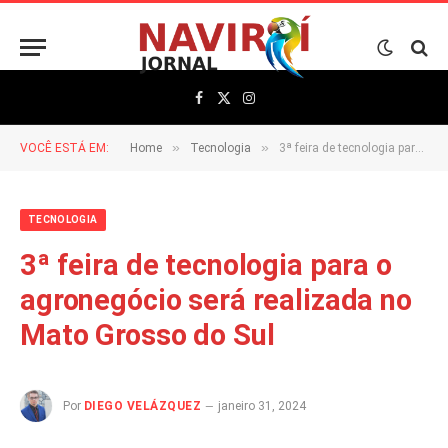
Facebook
X
Instagram
(Twitter)
»
»
VOCÊ ESTÁ EM:
Home
Tecnologia
3ª feira de tecnologia para o agronegócio será realizada no Mato Grosso do Sul
TECNOLOGIA
3ª feira de tecnologia para o
agronegócio será realizada no
Mato Grosso do Sul
Por
DIEGO VELÁZQUEZ
janeiro 31, 2024