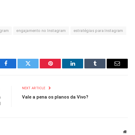
agram
engajamento no Instagram
estratégias para Instagram
Facebook
Twitter
Pinterest
LinkedIn
Tumblr
Email
R
NEXT ARTICLE
a
Vale a pena os planos da Vivo?
l
Webs