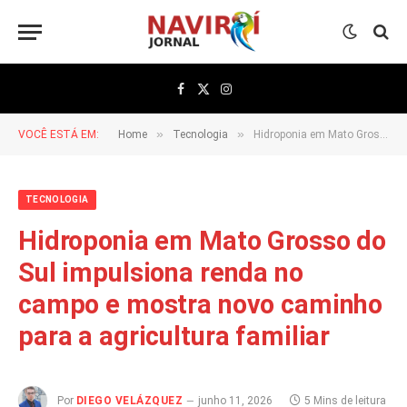
Facebook
X
Instagram
(Twitter)
»
»
VOCÊ ESTÁ EM:
Home
Tecnologia
Hidroponia em Mato Grosso do Sul impulsiona renda no campo e mostra novo caminho para a agricultura familiar
TECNOLOGIA
Hidroponia em Mato Grosso do
Sul impulsiona renda no
campo e mostra novo caminho
para a agricultura familiar
Por
DIEGO VELÁZQUEZ
junho 11, 2026
5 Mins de leitura