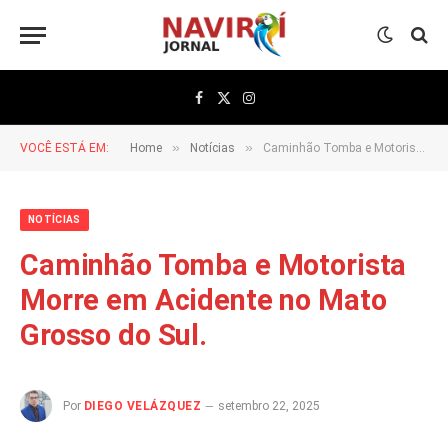
Facebook
X
Instagram
(Twitter)
»
»
VOCÊ ESTÁ EM:
Home
Notícias
Caminhão Tomba e Motorista Morre em Acidente no Mato Grosso do Sul.
NOTÍCIAS
Caminhão Tomba e Motorista
Morre em Acidente no Mato
Grosso do Sul.
Por
DIEGO VELÁZQUEZ
setembro 22, 2025