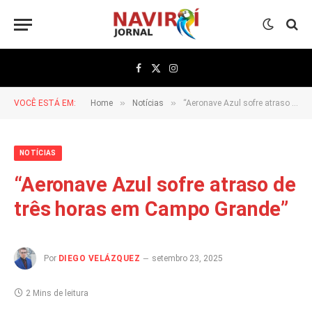
Facebook
X
Instagram
(Twitter)
»
»
VOCÊ ESTÁ EM:
Home
Notícias
“Aeronave Azul sofre atraso de três horas em Campo Grande”
NOTÍCIAS
“Aeronave Azul sofre atraso de
três horas em Campo Grande”
Por
DIEGO VELÁZQUEZ
setembro 23, 2025
2 Mins de leitura