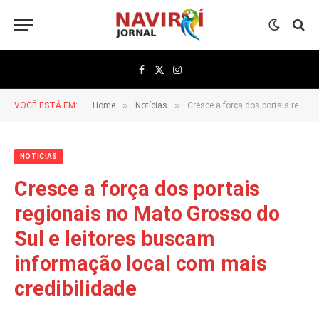
Facebook
X
Instagram
(Twitter)
»
»
VOCÊ ESTÁ EM:
Home
Notícias
Cresce a força dos portais regionais no Mato Grosso do Sul e leitores buscam informação local com mais credibilidade
NOTÍCIAS
Cresce a força dos portais
regionais no Mato Grosso do
Sul e leitores buscam
informação local com mais
credibilidade