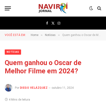
Facebook
X
Instagram
(Twitter)
»
»
VOCÊ ESTÁ EM:
Home
Notícias
Quem ganhou o Oscar de Melhor Filme em 2024?
NOTÍCIAS
Quem ganhou o Oscar de
Melhor Filme em 2024?
Por
DIEGO VELÁZQUEZ
outubro 11, 2024
4 Mins de leitura