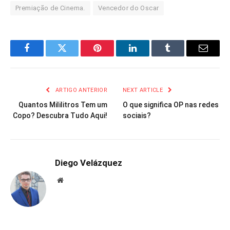
Premiação de Cinema.
Vencedor do Oscar
Facebook
Twitter
Pinterest
LinkedIn
Tumblr
Email
ARTIGO ANTERIOR
NEXT ARTICLE
Quantos Mililitros Tem um
O que significa OP nas redes
Copo? Descubra Tudo Aqui!
sociais?
Diego Velázquez
Website