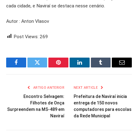
cada cidade, e Naviraí se destaca nesse cenário.
Autor : Anton Vlasov
Post Views:
269
Facebook
Twitter
Pinterest
LinkedIn
Tumblr
Email
ARTIGO ANTERIOR
NEXT ARTICLE
Encontro Selvagem:
Prefeitura de Naviraí inicia
Filhotes de Onça
entrega de 150 novos
Surpreendem na MS-489 em
computadores para escolas
Naviraí
da Rede Municipal