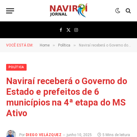
Facebook
X
Instagram
(Twitter)
»
»
VOCÊ ESTÁ EM:
Home
Política
Naviraí receberá o Governo do Estado e prefeitos de 6 municípios na 4ª etapa do MS Ativo
POLÍTICA
Naviraí receberá o Governo do
Estado e prefeitos de 6
municípios na 4ª etapa do MS
Ativo
Por
DIEGO VELÁZQUEZ
junho 10, 2025
5 Mins de leitura