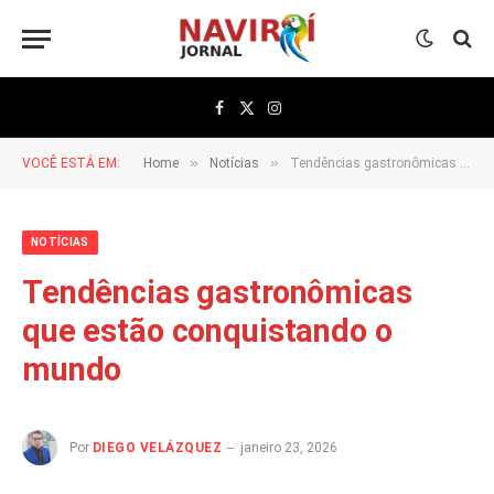
Facebook
X
Instagram
(Twitter)
»
»
VOCÊ ESTÁ EM:
Home
Notícias
Tendências gastronômicas que estão conquistando o mundo
NOTÍCIAS
Tendências gastronômicas
que estão conquistando o
mundo
Por
DIEGO VELÁZQUEZ
janeiro 23, 2026