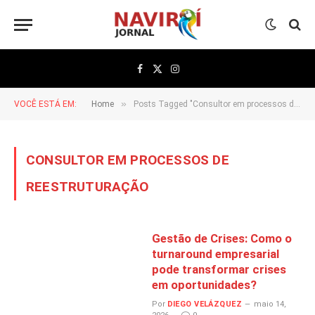
Facebook
X
Instagram
(Twitter)
»
VOCÊ ESTÁ EM:
Home
Posts Tagged "Consultor em processos de reestruturação"
CONSULTOR EM PROCESSOS DE
REESTRUTURAÇÃO
Gestão de Crises: Como o
turnaround empresarial
pode transformar crises
em oportunidades?
Por
DIEGO VELÁZQUEZ
maio 14,