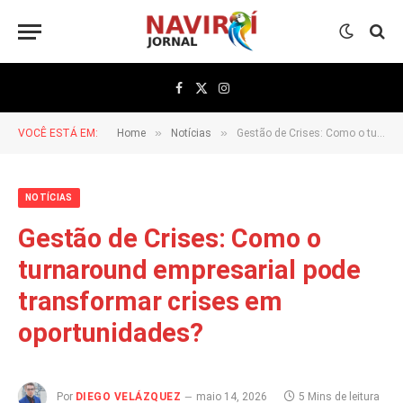
Facebook
X
Instagram
(Twitter)
»
»
VOCÊ ESTÁ EM:
Home
Notícias
Gestão de Crises: Como o turnaround empresarial pode transformar crises em oportunidades?
NOTÍCIAS
Gestão de Crises: Como o
turnaround empresarial pode
transformar crises em
oportunidades?
Por
DIEGO VELÁZQUEZ
maio 14, 2026
5 Mins de leitura