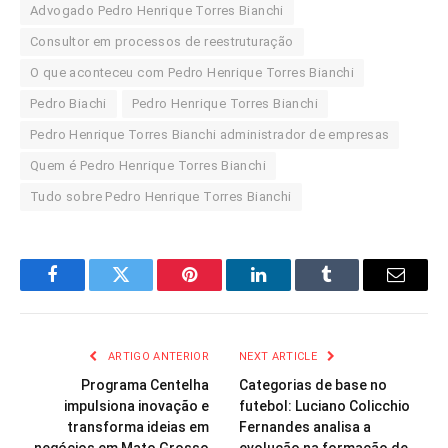
Advogado Pedro Henrique Torres Bianchi
Consultor em processos de reestruturação
O que aconteceu com Pedro Henrique Torres Bianchi
Pedro Biachi
Pedro Henrique Torres Bianchi
Pedro Henrique Torres Bianchi administrador de empresas
Quem é Pedro Henrique Torres Bianchi
Tudo sobre Pedro Henrique Torres Bianchi
Facebook
Twitter
Pinterest
LinkedIn
Tumblr
Email
ARTIGO ANTERIOR
NEXT ARTICLE
Programa Centelha
Categorias de base no
impulsiona inovação e
futebol: Luciano Colicchio
transforma ideias em
Fernandes analisa a
negócios em Mato Grosso
evolução na formação de