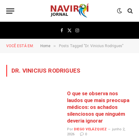
Facebook
X
Instagram
(Twitter)
»
VOCÊ ESTÁ EM:
Home
Posts Tagged "Dr. Vinicius Rodrigues"
DR. VINICIUS RODRIGUES
O que se observa nos
laudos que mais preocupa
médicos: os achados
silenciosos que ninguém
deveria ignorar
Por
DIEGO VELÁZQUEZ
junho 2,
2026
0