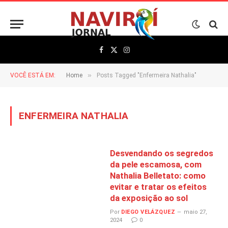
Facebook
X
Instagram
(Twitter)
»
VOCÊ ESTÁ EM:
Home
Posts Tagged "Enfermeira Nathalia"
ENFERMEIRA NATHALIA
Desvendando os segredos
da pele escamosa, com
Nathalia Belletato: como
evitar e tratar os efeitos
da exposição ao sol
Por
DIEGO VELÁZQUEZ
maio 27,
2024
0