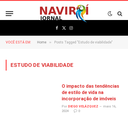
Facebook
X
Instagram
(Twitter)
»
VOCÊ ESTÁ EM:
Home
Posts Tagged "Estudo de viabilidade"
ESTUDO DE VIABILIDADE
O impacto das tendências
de estilo de vida na
incorporação de imóveis
Por
DIEGO VELÁZQUEZ
maio 16,
2024
0