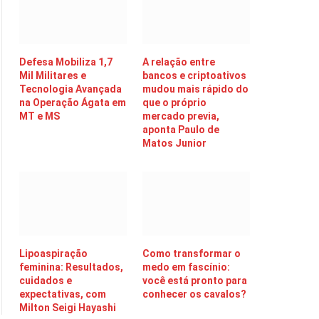
Defesa Mobiliza 1,7
A relação entre
Mil Militares e
bancos e criptoativos
Tecnologia Avançada
mudou mais rápido do
na Operação Ágata em
que o próprio
MT e MS
mercado previa,
aponta Paulo de
Matos Junior
Lipoaspiração
Como transformar o
feminina: Resultados,
medo em fascínio:
cuidados e
você está pronto para
expectativas, com
conhecer os cavalos?
Milton Seigi Hayashi