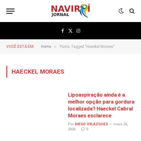
Facebook
X
Instagram
(Twitter)
»
VOCÊ ESTÁ EM:
Home
Posts Tagged "Haeckel Moraes"
HAECKEL MORAES
Lipoaspiração ainda é a
melhor opção para gordura
localizada? Haeckel Cabral
Moraes esclarece
Por
DIEGO VELÁZQUEZ
maio 26,
2026
0