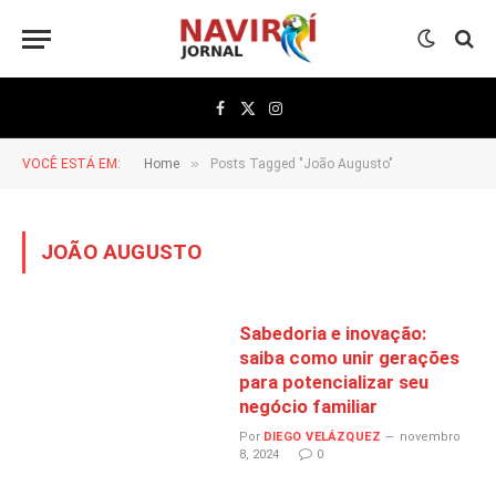
Facebook
X
Instagram
(Twitter)
»
VOCÊ ESTÁ EM:
Home
Posts Tagged "João Augusto"
JOÃO AUGUSTO
Sabedoria e inovação:
saiba como unir gerações
para potencializar seu
negócio familiar
Por
DIEGO VELÁZQUEZ
novembro
8, 2024
0