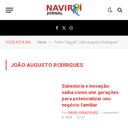
Facebook
X
Instagram
(Twitter)
»
VOCÊ ESTÁ EM:
Home
Posts Tagged "João Augusto Rodrigues"
JOÃO AUGUSTO RODRIGUES
Sabedoria e inovação:
saiba como unir gerações
para potencializar seu
negócio familiar
Por
DIEGO VELÁZQUEZ
novembro
8, 2024
0