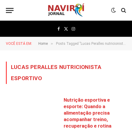
Facebook
X
Instagram
(Twitter)
»
VOCÊ ESTÁ EM:
Home
Posts Tagged "Lucas Peralles nutricionista esportivo"
LUCAS PERALLES NUTRICIONISTA
ESPORTIVO
Nutrição esportiva e
esporte: Quando a
alimentação precisa
acompanhar treino,
recuperação e rotina