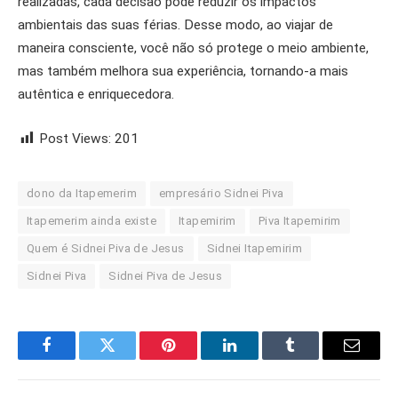
realizadas, cada decisão pode reduzir os impactos
ambientais das suas férias. Desse modo, ao viajar de
maneira consciente, você não só protege o meio ambiente,
mas também melhora sua experiência, tornando-a mais
autêntica e enriquecedora.
Post Views:
201
dono da Itapemerim
empresário Sidnei Piva
Itapemerim ainda existe
Itapemirim
Piva Itapemirim
Quem é Sidnei Piva de Jesus
Sidnei Itapemirim
Sidnei Piva
Sidnei Piva de Jesus
Facebook
Twitter
Pinterest
LinkedIn
Tumblr
Email