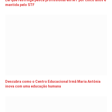
Lei que restringe pesca profissional em MT por cinco anos é
mantida pelo STF
Descubra como o Centro Educacional Irmã Maria Antônia
inova com uma educação humana