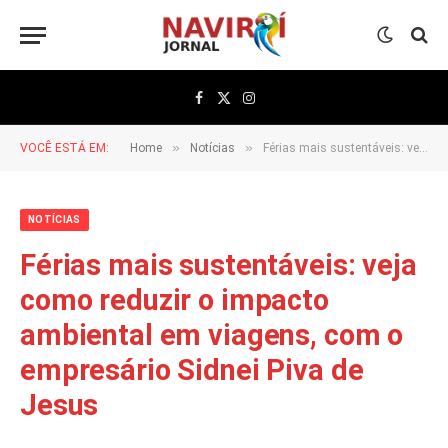
Facebook
X
Instagram
(Twitter)
»
»
VOCÊ ESTÁ EM:
Home
Notícias
Férias mais sustentáveis: veja como reduzir o impacto ambiental em viagens, com o empresário Sidnei Piva de Jesus
NOTÍCIAS
Férias mais sustentáveis: veja
como reduzir o impacto
ambiental em viagens, com o
empresário Sidnei Piva de
Jesus