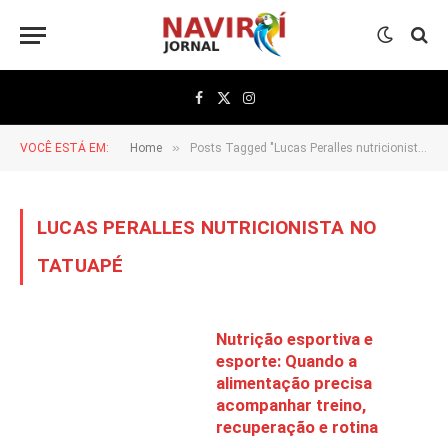
Facebook
X
Instagram
(Twitter)
»
VOCÊ ESTÁ EM:
Home
Posts Tagged "Lucas Peralles nutricionista no Tatuapé"
LUCAS PERALLES NUTRICIONISTA NO
TATUAPÉ
Nutrição esportiva e
esporte: Quando a
alimentação precisa
acompanhar treino,
recuperação e rotina