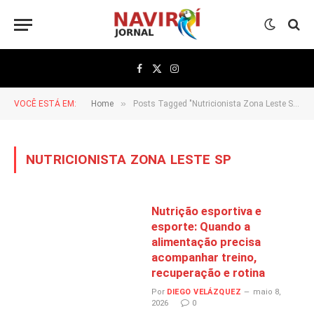
Facebook
X
Instagram
(Twitter)
»
VOCÊ ESTÁ EM:
Home
Posts Tagged "Nutricionista Zona Leste SP"
NUTRICIONISTA ZONA LESTE SP
Nutrição esportiva e
esporte: Quando a
alimentação precisa
acompanhar treino,
recuperação e rotina
Por
DIEGO VELÁZQUEZ
maio 8,
2026
0