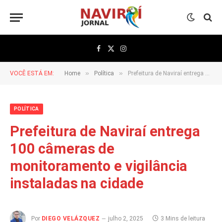
Facebook
X
Instagram
(Twitter)
»
»
VOCÊ ESTÁ EM:
Home
Política
Prefeitura de Naviraí entrega 100 câmeras de monitoramento e vigilância instaladas na cidade
POLÍTICA
Prefeitura de Naviraí entrega
100 câmeras de
monitoramento e vigilância
instaladas na cidade
Por
DIEGO VELÁZQUEZ
julho 2, 2025
3 Mins de leitura