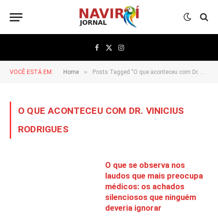
Facebook
X
Instagram
(Twitter)
»
VOCÊ ESTÁ EM:
Home
Posts Tagged "O que aconteceu com Dr. Vinicius Rodrigues"
O QUE ACONTECEU COM DR. VINICIUS
RODRIGUES
O que se observa nos
laudos que mais preocupa
médicos: os achados
silenciosos que ninguém
deveria ignorar