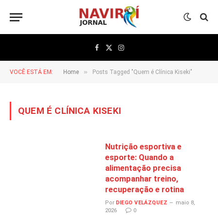
Facebook
X
Instagram
(Twitter)
»
VOCÊ ESTÁ EM:
Home
Posts Tagged "Quem é Clínica Kiseki"
QUEM É CLÍNICA KISEKI
Nutrição esportiva e
esporte: Quando a
alimentação precisa
acompanhar treino,
recuperação e rotina
Por
DIEGO VELÁZQUEZ
maio 8,
2026
0