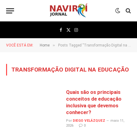
Facebook
X
Instagram
(Twitter)
»
VOCÊ ESTÁ EM:
Home
Posts Tagged "Transformação Digital na Educação"
TRANSFORMAÇÃO DIGITAL NA EDUCAÇÃO
Quais são os principais
conceitos de educação
inclusiva que devemos
conhecer?
Por
DIEGO VELÁZQUEZ
maio 11,
2026
0