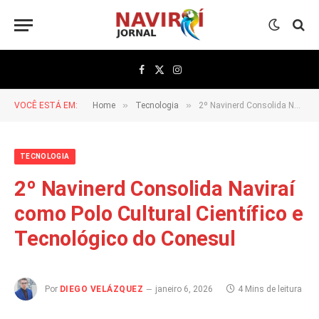
Facebook
X
Instagram
(Twitter)
»
»
VOCÊ ESTÁ EM:
Home
Tecnologia
2º Navinerd Consolida Naviraí como Polo Cultural Científico e Tecnológico do Conesul
TECNOLOGIA
2º Navinerd Consolida Naviraí
como Polo Cultural Científico e
Tecnológico do Conesul
Por
DIEGO VELÁZQUEZ
janeiro 6, 2026
4 Mins de leitura