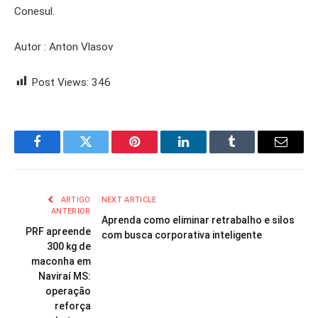
Conesul.
Autor : Anton Vlasov
Post Views:
346
Facebook
Twitter
Pinterest
LinkedIn
Tumblr
Email
ARTIGO
NEXT ARTICLE
ANTERIOR
Aprenda como eliminar retrabalho e silos
PRF apreende
com busca corporativa inteligente
300 kg de
maconha em
Naviraí MS:
operação
reforça