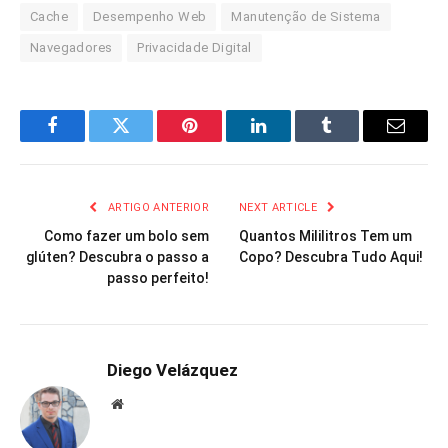
Cache
Desempenho Web
Manutenção de Sistema
Navegadores
Privacidade Digital
Facebook
Twitter
Pinterest
LinkedIn
Tumblr
Email
ARTIGO ANTERIOR
NEXT ARTICLE
Como fazer um bolo sem
Quantos Mililitros Tem um
glúten? Descubra o passo a
Copo? Descubra Tudo Aqui!
passo perfeito!
Diego Velázquez
Website