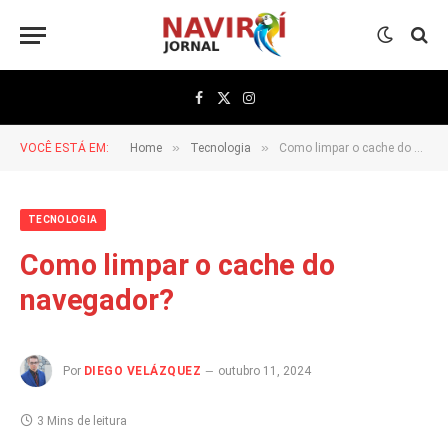
Facebook
X
Instagram
(Twitter)
»
»
VOCÊ ESTÁ EM:
Home
Tecnologia
Como limpar o cache do navegador?
TECNOLOGIA
Como limpar o cache do
navegador?
Por
DIEGO VELÁZQUEZ
outubro 11, 2024
3 Mins de leitura