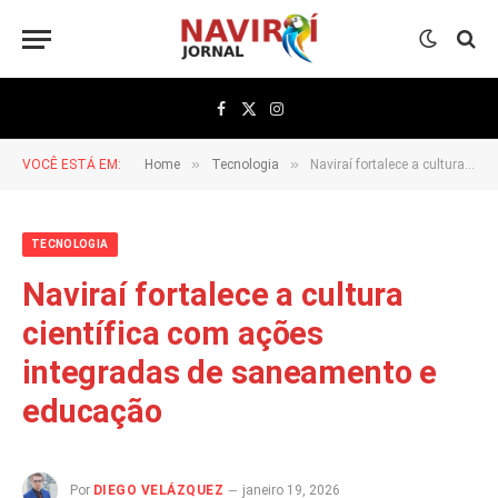
Facebook
X
Instagram
(Twitter)
»
»
VOCÊ ESTÁ EM:
Home
Tecnologia
Naviraí fortalece a cultura científica com ações integradas de saneamento e educação
TECNOLOGIA
Naviraí fortalece a cultura
científica com ações
integradas de saneamento e
educação
Por
DIEGO VELÁZQUEZ
janeiro 19, 2026