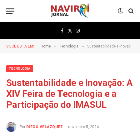
Facebook
X
Instagram
(Twitter)
»
»
VOCÊ ESTÁ EM:
Home
Tecnologia
Sustentabilidade e Inovação: A XIV Feira de Tecnologia e a Participação do IMASUL
TECNOLOGIA
Sustentabilidade e Inovação: A
XIV Feira de Tecnologia e a
Participação do IMASUL
Por
DIEGO VELÁZQUEZ
novembro 5, 2024