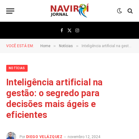
Facebook
X
Instagram
(Twitter)
»
»
VOCÊ ESTÁ EM:
Home
Notícias
Inteligência artificial na gestão: o segredo para decisões mais ágeis e eficientes
NOTÍCIAS
Inteligência artificial na
gestão: o segredo para
decisões mais ágeis e
eficientes
Por
DIEGO VELÁZQUEZ
novembro 12, 2024