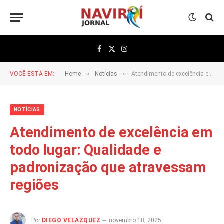
Facebook
X
Instagram
(Twitter)
»
»
VOCÊ ESTÁ EM:
Home
Notícias
Atendimento de excelência em todo lugar: Qualidade e padronização que atravessam regiões
NOTÍCIAS
Atendimento de excelência em
todo lugar: Qualidade e
padronização que atravessam
regiões
Por
DIEGO VELÁZQUEZ
novembro 18, 2025