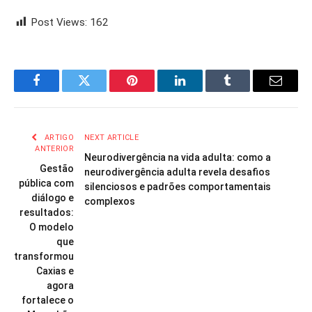
Post Views:
162
Facebook
Twitter
Pinterest
LinkedIn
Tumblr
Email
ARTIGO
NEXT ARTICLE
ANTERIOR
Neurodivergência na vida adulta: como a
Gestão
neurodivergência adulta revela desafios
pública com
silenciosos e padrões comportamentais
diálogo e
complexos
resultados:
O modelo
que
transformou
Caxias e
agora
fortalece o