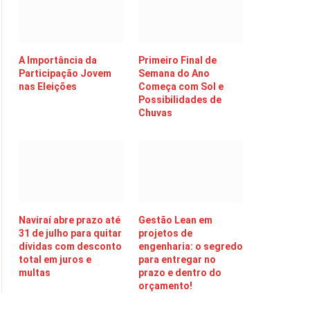
A Importância da
Primeiro Final de
Participação Jovem
Semana do Ano
nas Eleições
Começa com Sol e
Possibilidades de
Chuvas
Naviraí abre prazo até
Gestão Lean em
31 de julho para quitar
projetos de
dívidas com desconto
engenharia: o segredo
total em juros e
para entregar no
multas
prazo e dentro do
orçamento!