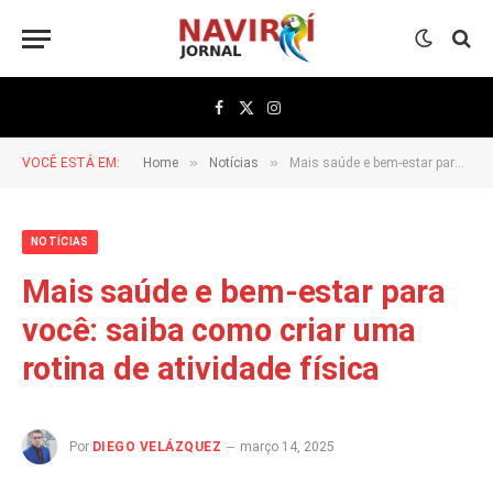
Facebook
X
Instagram
(Twitter)
»
»
VOCÊ ESTÁ EM:
Home
Notícias
Mais saúde e bem-estar para você: saiba como criar uma rotina de atividade física
NOTÍCIAS
Mais saúde e bem-estar para
você: saiba como criar uma
rotina de atividade física
Por
DIEGO VELÁZQUEZ
março 14, 2025