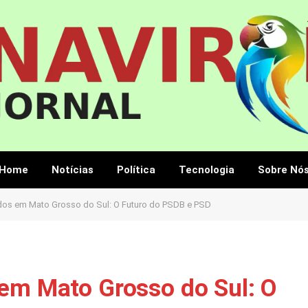
Home
Notícias
Política
Tecnologia
Sobre Nó
idos em Mato Grosso do Sul: O Futuro do PSDB e PSD
 em Mato Grosso do Sul: O