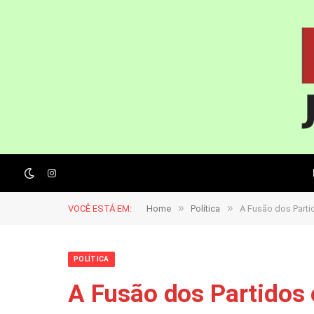
Instagram
»
»
VOCÊ ESTÁ EM:
Home
Política
A Fusão dos Part
POLÍTICA
A Fusão dos Partidos