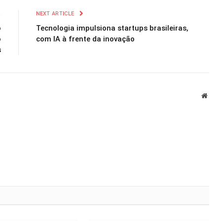
R
NEXT ARTICLE
o
Tecnologia impulsiona startups brasileiras,
o
com IA à frente da inovação
s
Webs