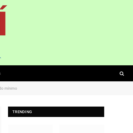
s
 do mínimo
TRENDING