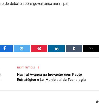
tro do debate sobre governança municipal.
Facebook
Twitter
Pinterest
LinkedIn
Tumblr
Email
R
NEXT ARTICLE
e
Naviraí Avança na Inovação com Pacto
o
Estratégico e Lei Municipal de Tecnologia
Webs