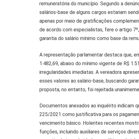
remuneratória do município. Segundo a denúnc
salários-base de alguns cargos estariam sendo
apenas por meio de gratificações complementa
de acordo com especialistas, fere o artigo 7º,
garantia do salário mínimo como base da rem
A representação parlamentar destaca que, e
1.482,69, abaixo do mínimo vigente de R$ 1.
irregularidades imediatas. A vereadora aprese
esses valores ao salário-base, buscando garant
proposta, no entanto, foi rejeitada unanimeme
Documentos anexados ao inquérito indicam qu
225/2021 como justificativa para os pagamen
vencimento básico. Holerites recentes mostr
funções, incluindo auxiliares de serviços div