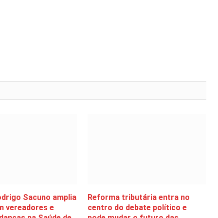
odrigo Sacuno amplia
Reforma tributária entra no
m vereadores e
centro do debate político e
danças na Saúde de
pode mudar o futuro das